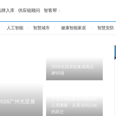
品牌入库
供应链顾问
智客帮
人工智能
智慧城市
健康智能家居
智慧安防
2026全国系统集成商品
牌50强
大语言模型重塑智能建筑
2026广州光亚展
第27届中国国际建筑智能化峰会(C
占用测量：从算法到认知
将启幕！
的跃迁