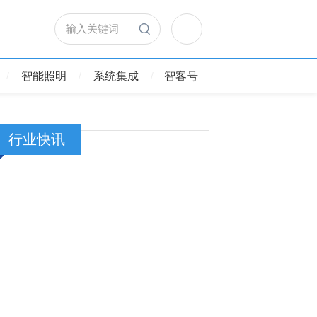
输入关键词
智能照明
系统集成
智客号
行业快讯
IBIS 2026)即
AI重构集成服务价值：202
集成商大会成功举办！