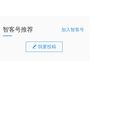
智客号推荐
加入智客号
我要投稿
安装
优选
寻求
报道
我要