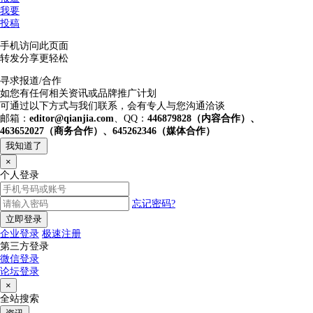
我要
投稿
手机访问此页面
转发分享更轻松
寻求报道/合作
如您有任何相关资讯或品牌推广计划
可通过以下方式与我们联系，会有专人与您沟通洽谈
邮箱：
editor@qianjia.com
、QQ：
446879828（内容合作）、
463652027（商务合作）、645262346（媒体合作）
我知道了
×
个人登录
忘记密码?
立即登录
企业登录
极速注册
第三方登录
微信登录
论坛登录
×
全站搜索