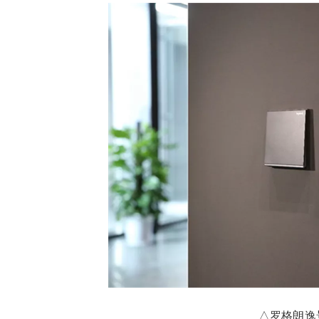
△罗格朗逸