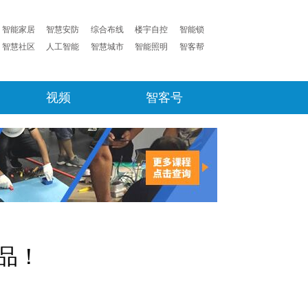
智能家居
智慧安防
综合布线
楼宇自控
智能锁
智慧社区
人工智能
智慧城市
智能照明
智客帮
视频
智客号
品！