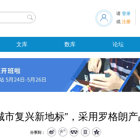
请
登录

或
注册
文库
数库
论坛
城市复兴新地标”，采用罗格朗产
分享到：