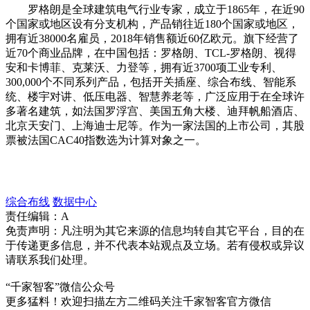
罗格朗是全球建筑电气行业专家，成立于1865年，在近90
个国家或地区设有分支机构，产品销往近180个国家或地区，
拥有近38000名雇员，2018年销售额近60亿欧元。旗下经营了
近70个商业品牌，在中国包括：罗格朗、TCL-罗格朗、视得
安和卡博菲、克莱沃、力登等，拥有近3700项工业专利、
300,000个不同系列产品，包括开关插座、综合布线、智能系
统、楼宇对讲、低压电器、智慧养老等，广泛应用于在全球许
多著名建筑，如法国罗浮宫、美国五角大楼、迪拜帆船酒店、
北京天安门、上海迪士尼等。作为一家法国的上市公司，其股
票被法国CAC40指数选为计算对象之一。
综合布线
数据中心
责任编辑：A
免责声明：凡注明为其它来源的信息均转自其它平台，目的在
于传递更多信息，并不代表本站观点及立场。若有侵权或异议
请联系我们处理。
“千家智客”微信公众号
更多猛料！欢迎扫描左方二维码关注千家智客官方微信