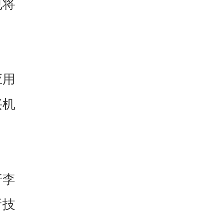
也将
应用
兴机
行李
新技