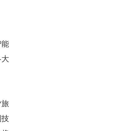
智能
各大
“旅
别技