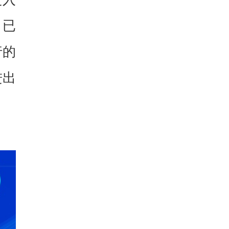
，已
行的
进出