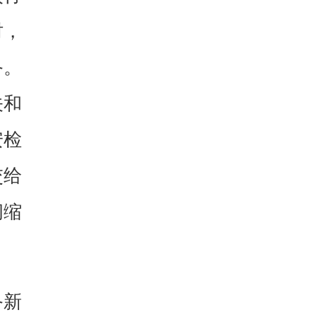
时，
备。
关和
安检
交给
间缩
备新