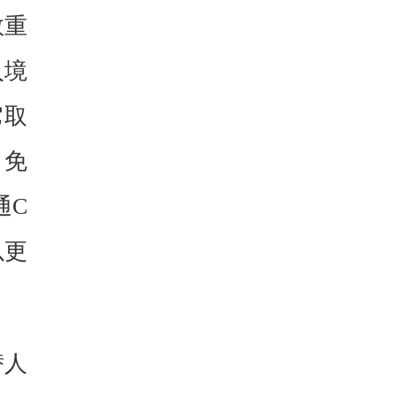
数重
入境
它取
、免
通C
以更
替人