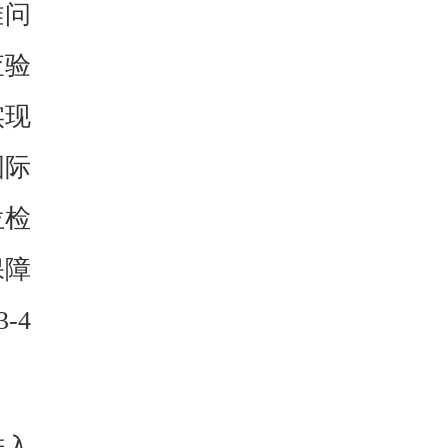
难问
查验
实现
国际
位检
保障
-4
进入