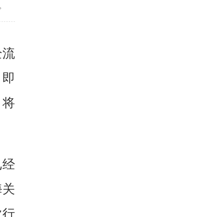
。
全流
，即
，将
已经
海关
次行