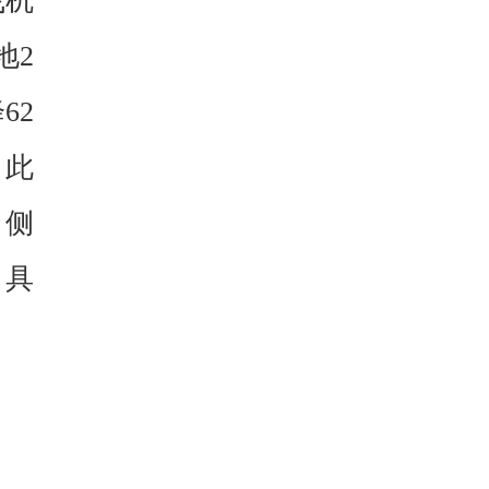
飞机
地2
62
。此
，侧
，具