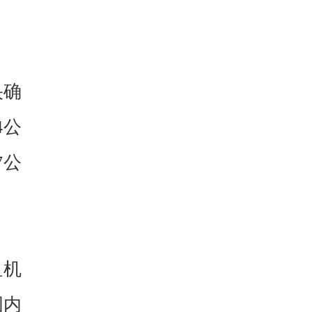
央确
4公
7公
纽机
国内