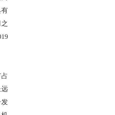
具有
绸之
19
市占
长远
合发