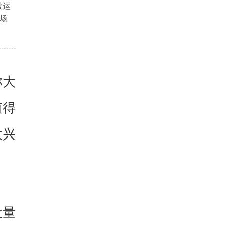
投运
场
称大
值得
大兴
吐量