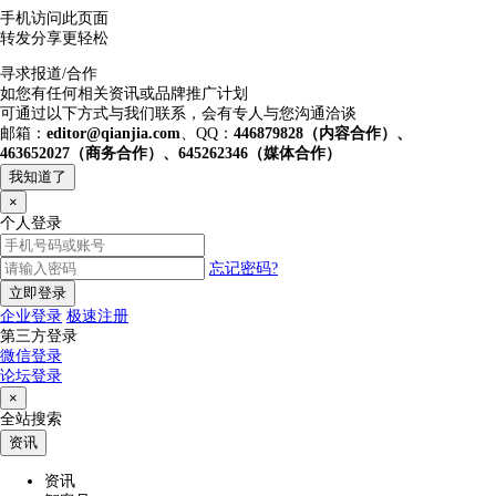
手机访问此页面
转发分享更轻松
寻求报道/合作
如您有任何相关资讯或品牌推广计划
可通过以下方式与我们联系，会有专人与您沟通洽谈
邮箱：
editor@qianjia.com
、QQ：
446879828（内容合作）、
463652027（商务合作）、645262346（媒体合作）
我知道了
×
个人登录
忘记密码?
立即登录
企业登录
极速注册
第三方登录
微信登录
论坛登录
×
全站搜索
资讯
资讯