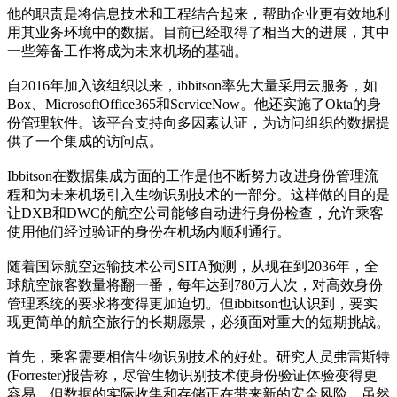
他的职责是将信息技术和工程结合起来，帮助企业更有效地利
用其业务环境中的数据。目前已经取得了相当大的进展，其中
一些筹备工作将成为未来机场的基础。
自2016年加入该组织以来，ibbitson率先大量采用云服务，如
Box、MicrosoftOffice365和ServiceNow。他还实施了Okta的身
份管理软件。该平台支持向多因素认证，为访问组织的数据提
供了一个集成的访问点。
Ibbitson在数据集成方面的工作是他不断努力改进身份管理流
程和为未来机场引入生物识别技术的一部分。这样做的目的是
让DXB和DWC的航空公司能够自动进行身份检查，允许乘客
使用他们经过验证的身份在机场内顺利通行。
随着国际航空运输技术公司SITA预测，从现在到2036年，全
球航空旅客数量将翻一番，每年达到780万人次，对高效身份
管理系统的要求将变得更加迫切。但ibbitson也认识到，要实
现更简单的航空旅行的长期愿景，必须面对重大的短期挑战。
首先，乘客需要相信生物识别技术的好处。研究人员弗雷斯特
(Forrester)报告称，尽管生物识别技术使身份验证体验变得更
容易，但数据的实际收集和存储正在带来新的安全风险。虽然