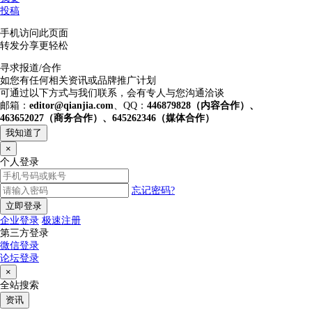
投稿
手机访问此页面
转发分享更轻松
寻求报道/合作
如您有任何相关资讯或品牌推广计划
可通过以下方式与我们联系，会有专人与您沟通洽谈
邮箱：
editor@qianjia.com
、QQ：
446879828（内容合作）、
463652027（商务合作）、645262346（媒体合作）
我知道了
×
个人登录
忘记密码?
立即登录
企业登录
极速注册
第三方登录
微信登录
论坛登录
×
全站搜索
资讯