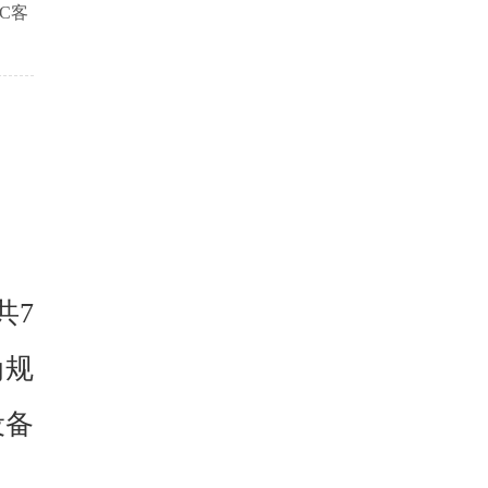
C客
共7
为规
设备