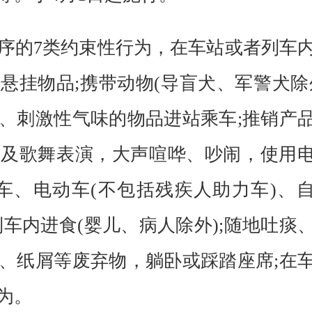
的7类约束性行为，在车站或者列车
悬挂物品;携带动物(导盲犬、军警犬除
、刺激性气味的物品进站乘车;推销产
艺及歌舞表演，大声喧哗、吵闹，使用
车、电动车(不包括残疾人助力车)、
车内进食(婴儿、病人除外);随地吐痰
、纸屑等废弃物，躺卧或踩踏座席;在
为。