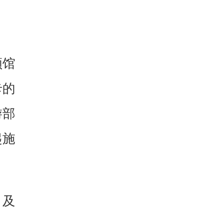
领馆
卡的
游部
起施
》及