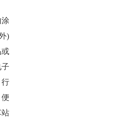
内涂
外)
品或
电子
自行
、便
车站