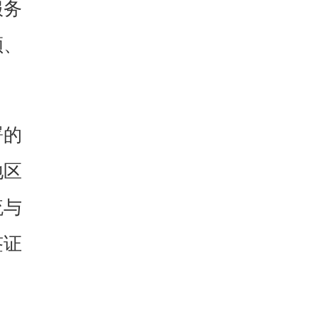
服务
领、
署的
地区
流与
签证