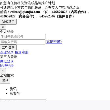
如您有任何相关资讯或品牌推广计划
可通过以下方式与我们联系，会有专人与您沟通洽谈
邮箱：
editor@qianjia.com
、QQ：
446879828（内容合作）、
463652027（商务合作）、645262346（媒体合作）
我知道了
×
个人登录
忘记密码?
立即登录
企业登录
极速注册
第三方登录
微信登录
论坛登录
×
全站搜索
资讯
资讯
智客号