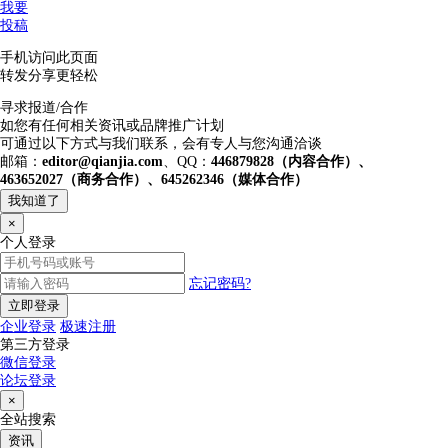
我要
投稿
手机访问此页面
转发分享更轻松
寻求报道/合作
如您有任何相关资讯或品牌推广计划
可通过以下方式与我们联系，会有专人与您沟通洽谈
邮箱：
editor@qianjia.com
、QQ：
446879828（内容合作）、
463652027（商务合作）、645262346（媒体合作）
我知道了
×
个人登录
忘记密码?
立即登录
企业登录
极速注册
第三方登录
微信登录
论坛登录
×
全站搜索
资讯