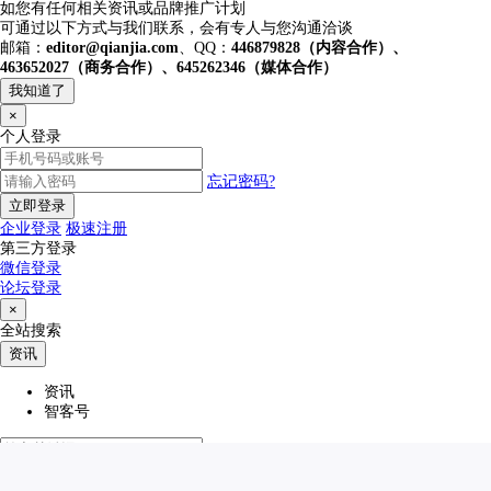
如您有任何相关资讯或品牌推广计划
可通过以下方式与我们联系，会有专人与您沟通洽谈
邮箱：
editor@qianjia.com
、QQ：
446879828（内容合作）、
463652027（商务合作）、645262346（媒体合作）
我知道了
×
个人登录
忘记密码?
立即登录
企业登录
极速注册
第三方登录
微信登录
论坛登录
×
全站搜索
资讯
资讯
智客号
热门搜索
智能家居
综合布线
人工智能
5G
智慧城市
智慧社区
AI芯片