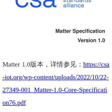
Matter 1.0版本，详情参见：
https://csa
-iot.org/wp-content/uploads/2022/10/22-
27349-001_Matter-1.0-Core-Specificati
on76.pdf