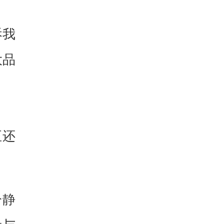
诉我
大品
至还
冷静