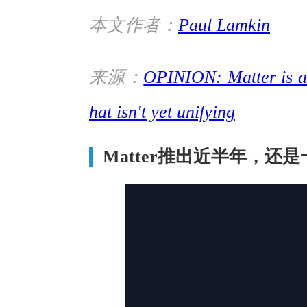
本文作者：
Paul Lamkin
来源：
OPINION: Matter is a
hat isn't yet unifying
Matter推出近半年，还