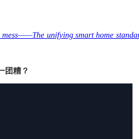
 mess——The unifying smart home standar
是一团糟？