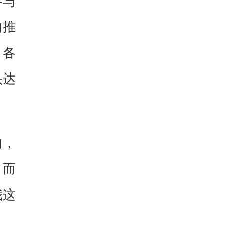
参与
的推
，各
头达
的，
。而
我这