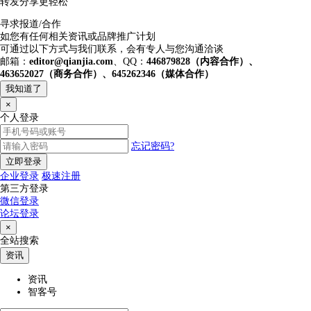
转发分享更轻松
寻求报道/合作
如您有任何相关资讯或品牌推广计划
可通过以下方式与我们联系，会有专人与您沟通洽谈
邮箱：
editor@qianjia.com
、QQ：
446879828（内容合作）、
463652027（商务合作）、645262346（媒体合作）
我知道了
×
个人登录
忘记密码?
立即登录
企业登录
极速注册
第三方登录
微信登录
论坛登录
×
全站搜索
资讯
资讯
智客号