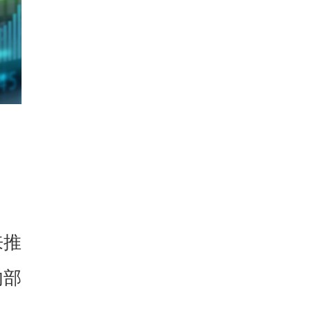
来推
内部