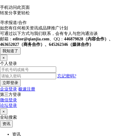
手机访问此页面
转发分享更轻松
寻求报道/合作
如您有任何相关资讯或品牌推广计划
可通过以下方式与我们联系，会有专人与您沟通洽谈
邮箱：
editor@qianjia.com
、QQ：
446879828（内容合作）、
463652027（商务合作）、645262346（媒体合作）
我知道了
×
个人登录
忘记密码?
立即登录
企业登录
极速注册
第三方登录
微信登录
论坛登录
×
全站搜索
资讯
资讯