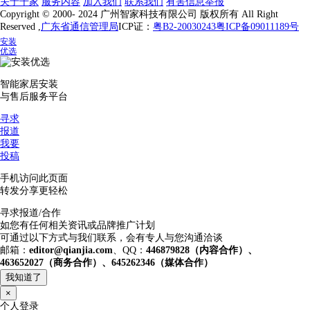
关于千家
服务内容
加入我们
联系我们
有害信息举报
Copyright © 2000- 2024 广州智家科技有限公司 版权所有 All Right
Reserved ,
广东省通信管理局
ICP证：
粤B2-20030243
粤ICP备09011189号
安装
优选
智能家居安装
与售后服务平台
寻求
报道
我要
投稿
手机访问此页面
转发分享更轻松
寻求报道/合作
如您有任何相关资讯或品牌推广计划
可通过以下方式与我们联系，会有专人与您沟通洽谈
邮箱：
editor@qianjia.com
、QQ：
446879828（内容合作）、
463652027（商务合作）、645262346（媒体合作）
我知道了
×
个人登录