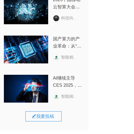
云智算大会回
顾：云智变
科技向令说
革，AI+跃迁
国产算力的产
业革命：从“纸
面算力”到“生产
智能相对论
力转化”的“惊险
一跃”
AI继续主导
CES 2025，一
场关于“输
智能相对论
入”与“输出”的
变革正在打响
我要投稿