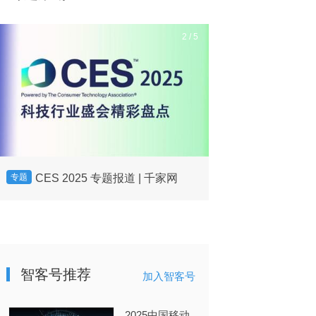
2
/
5
CES 2025 专题报道 | 千家网
智客帮：智
专题
专题
平台
智客号推荐
加入智客号
2025中国移动