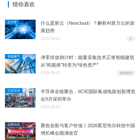
猜你喜欢
云计算
什么是新云（Neocloud）？解析AI算力云的发
展趋势
2026-08-07
云
智能楼宇
净零排放倒计时：能量采集技术正将智能建筑
从“耗能体”转变为“绿色资产”
2026-08-07
智能建筑
行业活动
半导体全链聚合，IICIE国际集成电路创新博览
会9月深圳举办
2026-08-07
品牌动态
聚焦创新与客户价值丨2026霍尼韦尔科技中国
增长峰会圆满收官