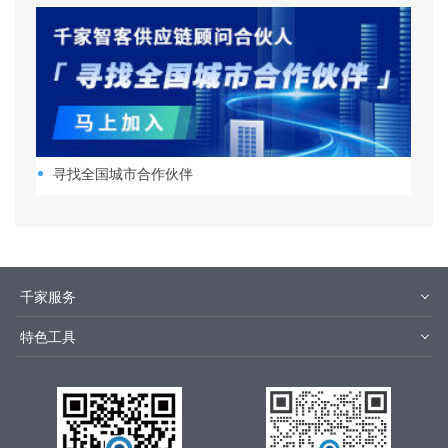
寻找全国城市合作伙伴
千家服务
智客号
千家培训
特色工具
品牌指数
千家论坛
报价优选
安装优选
方快3
集成商优选