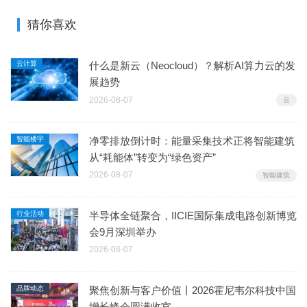
猜你喜欢
云计算
什么是新云（Neocloud）？解析AI算力云的发
展趋势
2026-08-07
云
智能楼宇
净零排放倒计时：能量采集技术正将智能建筑
从“耗能体”转变为“绿色资产”
2026-08-07
智能建筑
行业活动
半导体全链聚合，IICIE国际集成电路创新博览
会9月深圳举办
2026-08-07
品牌动态
聚焦创新与客户价值丨2026霍尼韦尔科技中国
增长峰会圆满收官