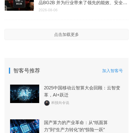
品BG2B 并为行业带来了领先的能效、安全性
及集成度
2026-08-06
点击加载更多
智客号推荐
加入智客号
2025中国移动云智算大会回顾：云智变
革，AI+跃迁
科技向令说
国产算力的产业革命：从“纸面算
力”到“生产力转化”的“惊险一跃”