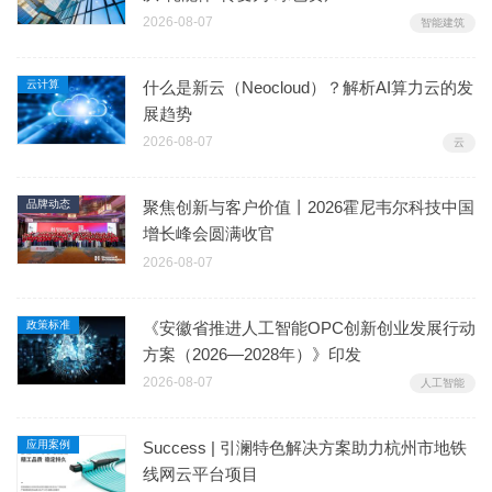
2026-08-07
智能建筑
云计算
什么是新云（Neocloud）？解析AI算力云的发
展趋势
2026-08-07
云
品牌动态
聚焦创新与客户价值丨2026霍尼韦尔科技中国
增长峰会圆满收官
2026-08-07
政策标准
《安徽省推进人工智能OPC创新创业发展行动
方案（2026—2028年）》印发
2026-08-07
人工智能
应用案例
Success | 引澜特色解决方案助力杭州市地铁
线网云平台项目