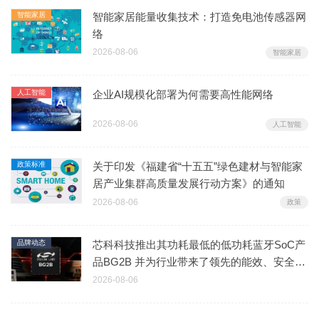
智能家居
智能家居能量收集技术：打造免电池传感器网
络
2026-08-06
智能家居
人工智能
企业AI规模化部署为何需要高性能网络
2026-08-06
人工智能
政策标准
关于印发《福建省“十五五”绿色建材与智能家
居产业集群高质量发展行动方案》的通知
2026-08-06
政策
品牌动态
芯科科技推出其功耗最低的低功耗蓝牙SoC产
品BG2B 并为行业带来了领先的能效、安全性
及集成度
2026-08-06