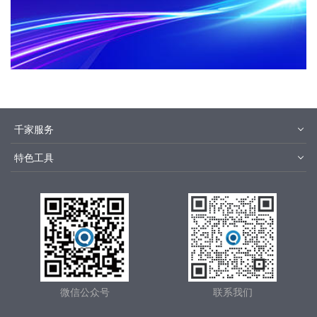
千家服务
智客号
千家培训
特色工具
品牌指数
千家论坛
报价优选
安装优选
方快3
集成商优选
微信公众号
联系我们