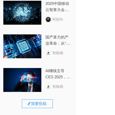
2025中国移动
云智算大会回
顾：云智变
科技向令说
革，AI+跃迁
国产算力的产
业革命：从“纸
面算力”到“生产
智能相对论
力转化”的“惊险
一跃”
AI继续主导
CES 2025，一
场关于“输
智能相对论
入”与“输出”的
变革正在打响
我要投稿