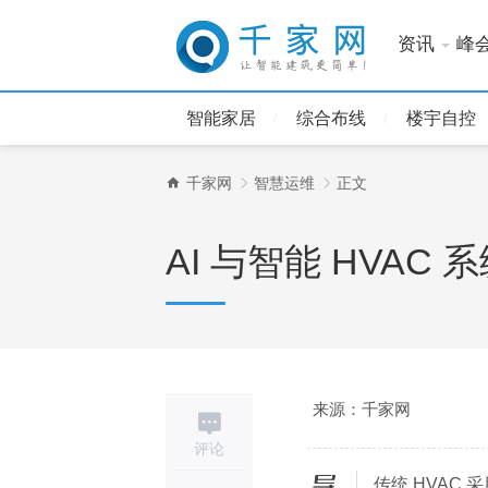
资讯
峰
智能家居
综合布线
楼宇自控
千家网
智慧运维
正文
AI 与智能 HVA
来源：千家网
评论
传统 HVAC
导读