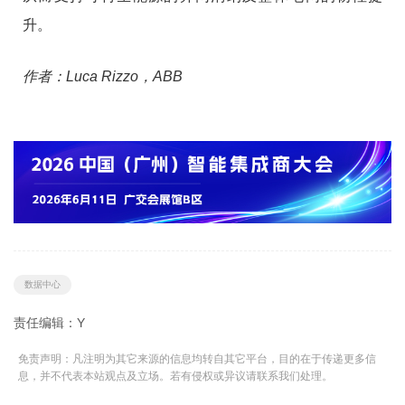
升。
作者：
Luca Rizzo，ABB
数据中心
责任编辑：Y
免责声明：凡注明为其它来源的信息均转自其它平台，目的在于传递更多信
息，并不代表本站观点及立场。若有侵权或异议请联系我们处理。