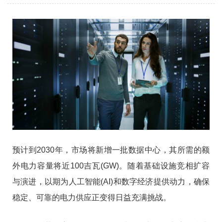
预计到2030年，市场将新增一批数据中心，其所需的额
外电力容量将近100吉瓦(GW)。随着基础设施竞相扩容
与演进，以期为人工智能(AI)和数字经济提供动力，确保
稳定、可靠的电力供应正变得日益充满挑战。