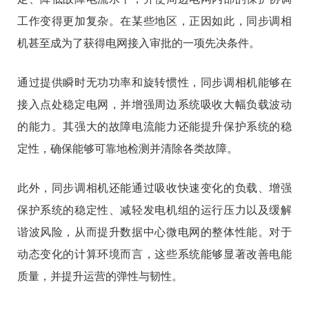
工作变得更加复杂。在某些地区，正因如此，同步调相
机甚至成为了获得电网接入审批的一项先决条件。
通过提供瞬时无功功率和旋转惯性，同步调相机能够在
接入点处稳定电网，并增强周边系统吸收大幅负载波动
的能力。其强大的故障电流能力还能提升保护系统的稳
定性，确保能够可靠地检测并清除各类故障。
此外，同步调相机还能通过吸收快速变化的负载、增强
保护系统的稳定性、减轻发电机组的运行压力以及缓解
谐波风险，从而提升数据中心微电网的整体性能。对于
动态变化的计算环境而言，这些系统能够显著改善电能
质量，并提升运营的弹性与韧性。