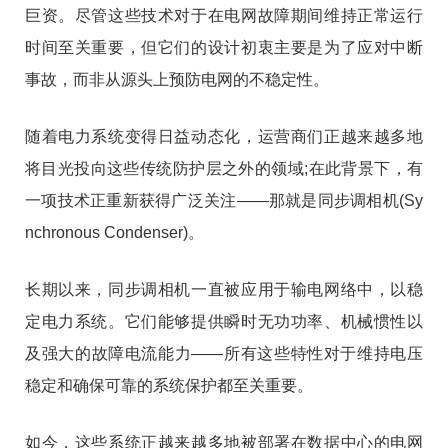
巨资。尽管这些技术对于在电网故障期间维持正常运行
时间至关重要，但它们的设计初衷主要是为了应对中断
事故，而非从源头上预防电网的不稳定性。
随着电力系统变得日益动态化，运营商们正越来越多地
将目光投向这些传统防护层之外的领域;在此背景下，有
一项技术正重新获得广泛关注——那就是同步调相机(Sy
nchronous Condenser)。
长期以来，同步调相机一直被应用于输电网络中，以稳
定电力系统。它们能够提供瞬时无功功率、机械惯性以
及强大的故障电流能力——所有这些特性对于维持电压
稳定和确保可靠的系统保护都至关重要。
如今，这些系统正越来越多地被部署在数据中心的电网