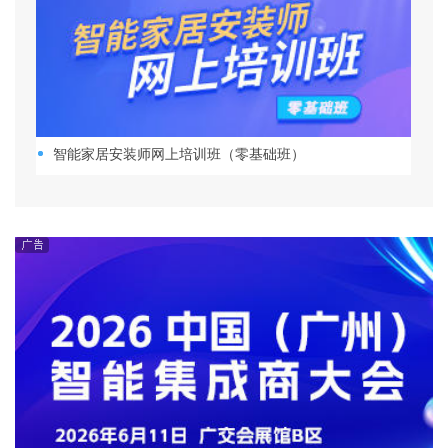
智能家居安装师网上培训班（零基础班）