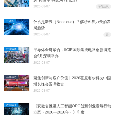
2026-08-07
智能建筑
云计算
什么是新云（Neocloud）？解析AI算力云的发
展趋势
2026-08-07
云
行业活动
半导体全链聚合，IICIE国际集成电路创新博览
会9月深圳举办
2026-08-07
品牌动态
聚焦创新与客户价值丨2026霍尼韦尔科技中国
增长峰会圆满收官
2026-08-07
政策标准
《安徽省推进人工智能OPC创新创业发展行动
方案（2026—2028年）》印发