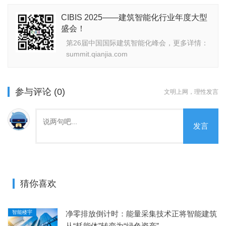
CIBIS 2025——建筑智能化行业年度大型
盛会！
第26届中国国际建筑智能化峰会，更多详情：
summit.qianjia.com
参与评论 (0)
文明上网，理性发言
发言
猜你喜欢
智能楼宇
净零排放倒计时：能量采集技术正将智能建筑
从“耗能体”转变为“绿色资产”