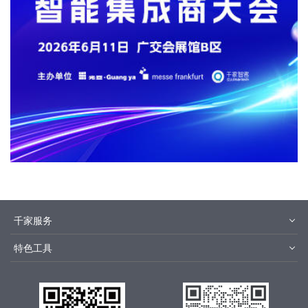
千家服务
智客号
千家培训
特色工具
品牌指数
千家论坛
报价优选
安装优选
方快3
集成商优选