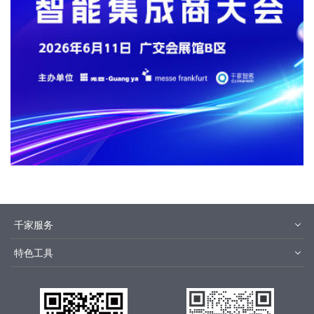
千家服务
智客号
千家培训
特色工具
品牌指数
千家论坛
报价优选
安装优选
方快3
集成商优选