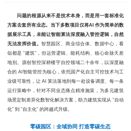
有的成了只能看数据的 "大屏工程"，有的调控不精准
反而影响使用体验，更有甚者因为系统不稳定造成业
务中断。
问题的根源从来不是技术本身，而是用一套标准化
方案去套所有业态。当下多数项目仅将AI 作为简单的数
据展示工具，未能让智能算法深度融入管控逻辑，自然
无法发挥价值。
智慧园区、商业综合体、数据中心，看
似都是 "建筑"，但运营逻辑、能耗结构、核心命脉天差
地别。源创智控深耕楼宇自控领域二十余年，以深度融
合的 AI智能管控为核心，依托国产化自主可控技术与工
业级可靠性，让 AI 算法落地到每一处设备调度、每一条
运行策略中，针对不同业态痛点精准施策，为多元建筑
场景定制差异化数智化解决方案，助力建筑实现从 "自动
化" 到 "自主化" 的跨越式升级。
零碳园区：全域协同 打造零碳生态