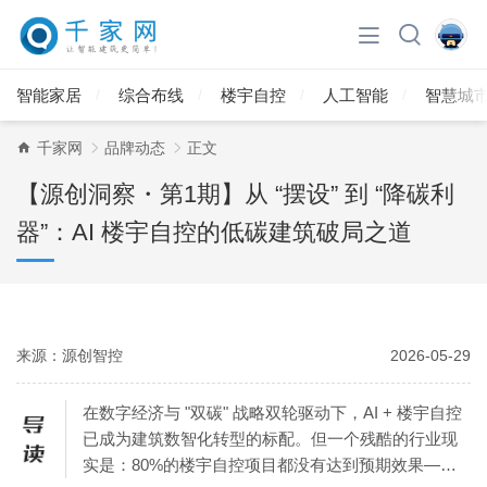
智能家居
综合布线
楼宇自控
人工智能
智慧城
千家网
品牌动态
正文
【源创洞察・第1期】从 “摆设” 到 “降碳利
器”：AI 楼宇自控的低碳建筑破局之道
来源：源创智控
2026-05-29
在数字经济与 "双碳" 战略双轮驱动下，AI + 楼宇自控
已成为建筑数智化转型的标配。但一个残酷的行业现
实是：80%的楼宇自控项目都没有达到预期效果——