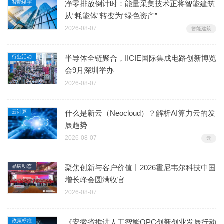
智能楼宇
净零排放倒计时：能量采集技术正将智能建筑
从“耗能体”转变为“绿色资产”
2026-08-07
智能建筑
行业活动
半导体全链聚合，IICIE国际集成电路创新博览
会9月深圳举办
2026-08-07
云计算
什么是新云（Neocloud）？解析AI算力云的发
展趋势
2026-08-07
云
品牌动态
聚焦创新与客户价值丨2026霍尼韦尔科技中国
增长峰会圆满收官
2026-08-07
政策标准
《安徽省推进人工智能OPC创新创业发展行动