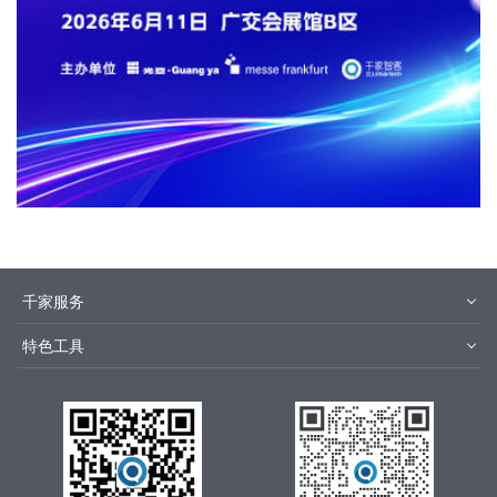
千家服务
智客号
千家培训
特色工具
品牌指数
千家论坛
报价优选
安装优选
方快3
集成商优选