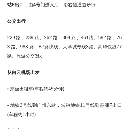
站F出口
，由
4号门
进入后，沿右侧通道步行
公交出行
229 路、239 路、262 路、304 路、461路、582 路、76
3 路、988 路、B7路快线、大学城专线3路、高峰快线77
路、旅游公交3线
从白云机场出发
• 乘坐出租车(车程约45分钟)
• 地铁3号线到广州东站，转乘地铁11号线到琶洲F出口
(车程约1小时)