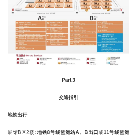
Part.3
交通指引
地铁出行
展馆B区2楼:
地铁8号线琶洲站A、B出口
或
11号线琶洲