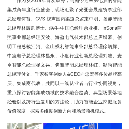
作为从2019年首次举办，到如今迎来第七届的智能
集成商年度行业盛会，现场汇聚了光亚会展建筑事业部
总经理何智、GVS 视声国内渠道总监束中明、盈趣智能
总经理林廉凯博士、蜗牛·中国总经理余业祺、inSona商
照事业部总经理安波、海盈电气技术部总监唐增豪、创
明工程总裁江河、金山戎利智能事业部总经理徐炳辉、
中凌电子总经理林昌永、小度行业创新总经理刘准、麦
卓智能总经理杨文兵、隽雅智能总经理林虹、影尚智能
总经理付文、千家智客创始人&CEO向忠宏等多位品牌高
层、集成商代表，共同以一线从业者与行业协同视角，
重点探讨智能集成领域的技术融合趋势、典型场景落地
经验以及跨行业复用的方法论，助力智能企业挖掘服务
价值深度，探索多维度创新方向和场景商机模式。