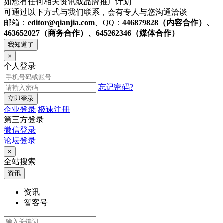
如您有任何相关资讯或品牌推广计划
可通过以下方式与我们联系，会有专人与您沟通洽谈
邮箱：
editor@qianjia.com
、QQ：
446879828（内容合作）、
463652027（商务合作）、645262346（媒体合作）
我知道了
×
个人登录
忘记密码?
立即登录
企业登录
极速注册
第三方登录
微信登录
论坛登录
×
全站搜索
资讯
资讯
智客号