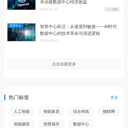
本动摇数据中心经济效益
2026-04-16
人工智能
智算中心
智算中心跃迁：从速度到敏捷——AI时代
数据中心的技术革命与演进逻辑
2026-04-13
点击加载更多
热门标签
更多
人工智能
智能家居
综合布线
物联网
智能建筑
智慧城市
数据中心