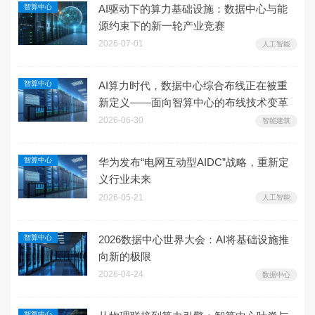
智算中心
AI驱动下的算力基础设施：数据中心与能
源约束下的新一轮产业竞赛
2026-07-01
人工智能
智算中心
AI算力时代，数据中心综合布线正在被重
新定义——面向智算中心的布线技术变革
2026-06-30
智能建筑
智算中心
华为发布“电网互动型AIDC”战略，重新定
义行业未来
2026-05-21
人工智能
智算中心
2026数据中心世界大会：AI将基础设施推
向新的极限
2026-04-24
数据中心
智算中心