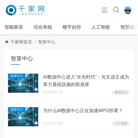
智能家居
综合布线
楼宇自控
人工智能
智慧城
千家网首页
智算中心
智算中心
智算中心
AI数据中心进入"全光时代"：光互连正成为
算力基础设施的新底座
2026-07-13
数据中心
智算中心
为什么AI数据中心正在加速MPO部署？
2026-07-07
人工智能