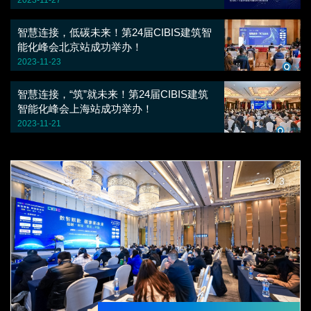
2023-11-27
15 : 50 -- 16 : 10
智慧连接，低碳未来！第24届CIBIS建筑智
以自主力量开启数据中心网络基础建设新篇章
能化峰会北京站成功举办！
2023-11-23
同方股份 技术经理 孟超
智慧连接，“筑”就未来！第24届CIBIS建筑
16 : 10 -- 16 : 30
智能化峰会上海站成功举办！
如何构建高质量网络布线系统
2023-11-21
ENJOYLink欢联 技术支持部经理 张林铤
16 : 30 -- 17 : 00
3
/
3
从空间演进看建筑智能化技术未来应用
千家智客 创始人& CEO 向忠宏
17 : 00 -- 17 : 30
圆桌论坛：新形势下建筑智能化行业面临的机遇与挑战
互动嘉宾：专家及企业代表