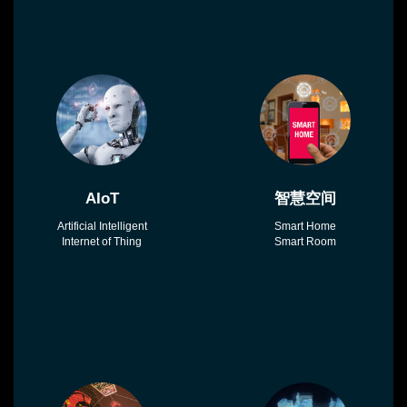
AIoT
智慧空间
Artificial Intelligent
Smart Home
Internet of Thing
Smart Room